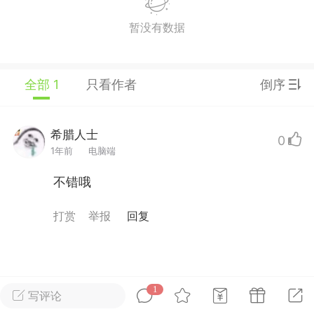
暂没有数据
话题
视频
树洞
全部 1
只看作者
倒序
点
EOUP
江湖新秀
武林盟主
希腊人士
初学弟子
0
23-12-06 09:32
电脑端
心理知识
1年前
电脑端
理学知识，教你拿捏男人心，从此对你死
不错哦
，女人觉得男人很傻，跟他撒个娇发回
打赏
举报
回复
就心软骨头酥了；可男人认为女人也不聪
工作又顾家，心都扒给男人了，结果竟遭
叛。其实，这是因为女人没搞清楚...
1
写评论